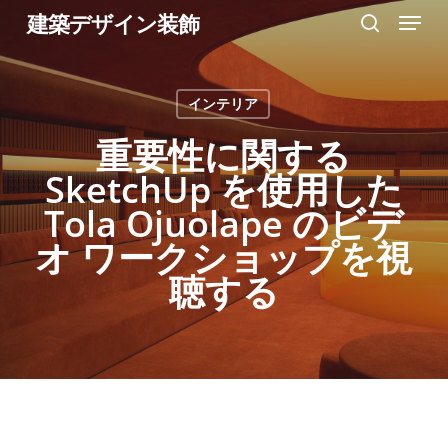
Menu
Skip
建築デザイン装飾
search
to
Close
main
Menu
インテリア
content
重要性に関する
SketchUp を使用した
Tola Ojuolape のビデ
オ ワークショップを視
聴する