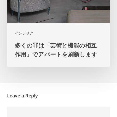
能
の
相
互
インテリア
作
多くの罪は「芸術と機能の相互
用」
作用」でアパートを刷新します
で
ア
パ
ー
ト
Leave a Reply
を
刷
新