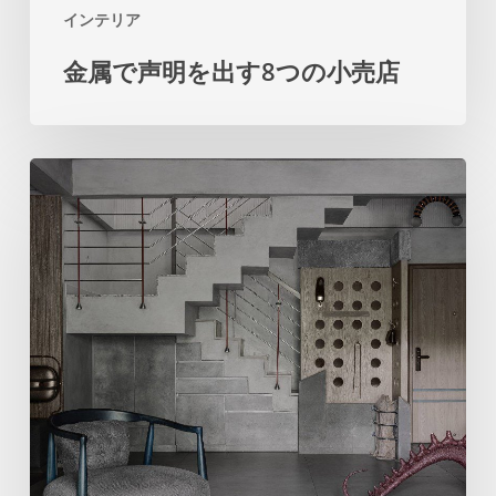
インテリア
店
金属で声明を出す8つの小売店
多
く
の
罪
は
「芸
術
と
機