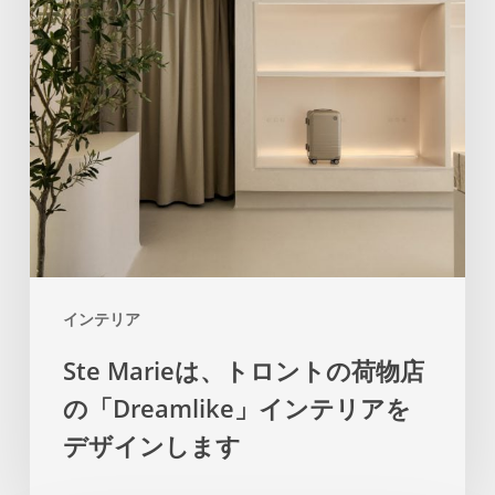
ロ
ン
ト
の
荷
物
店
の
「Dreamlike」
インテリア
イ
Ste Marieは、トロントの荷物店
ン
の「Dreamlike」インテリアを
テ
リ
デザインします
ア