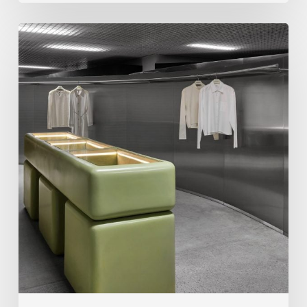
を
金
デ
属
ザ
で
イ
声
ン
明
し
を
ま
出
す
す
8
つ
の
小
売