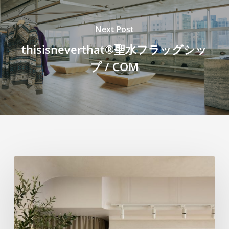
Next Post
thisisneverthat®聖水フラッグシッ
プ / COM
Ste
Marie
は、
ト