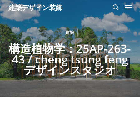
Menu
Skip
建築デザイン装飾
search
to
Close
main
Menu
建築
content
構造植物学：25AP-263-
43 / cheng tsung feng
デザインスタジオ