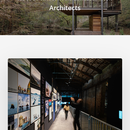
Architects
ヴ
ェ
ネ
ツ
ィ
ア
建
築