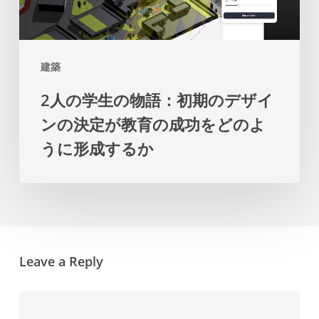
の
の
物
マ
語：
ス
建築
初
タ
2人の学生の物語：初期のデザイ
期
ー
ンの決定が教育の成功をどのよ
の
プ
うに形成するか
デ
ラ
ザ
ン
イ
を
ン
提
の
示
Leave a Reply
決
し
定
ま
が