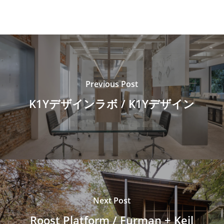
Previous Post
K1Yデザインラボ / K1Yデザイン
Next Post
Roost Platform / Furman + Keil