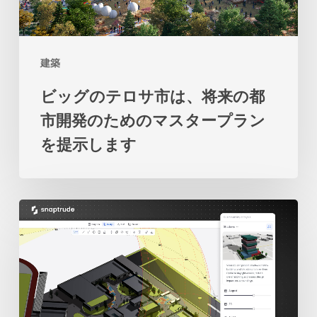
ロ
地
サ
と
市
海
建築
は、
の
ビッグのテロサ市は、将来の都
将
関
市開発のためのマスタープラン
来
係
を提示します
の
の
都
再
市
考
2
開
を
人
発
促
の
の
し
学
た
ま
生
め
す