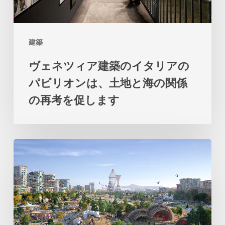
の
イ
建築
タ
ヴェネツィア建築のイタリアの
リ
パビリオンは、土地と海の関係
ア
の再考を促します
の
パ
ビ
ビ
リ
ッ
オ
グ
ン
の
は、
テ
土