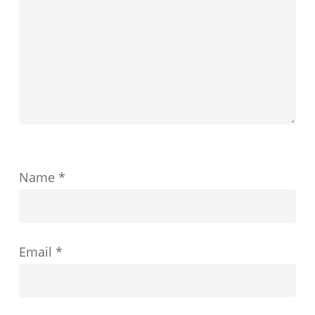
す
教
育
の
成
功
を
ど
Name
*
の
よ
う
Email
*
に
形
成