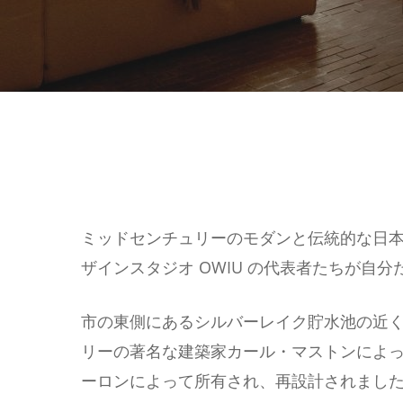
ミッドセンチュリーのモダンと伝統的な日
ザインスタジオ OWIU の代表者たちが自
市の東側にあるシルバーレイク貯水池の近くに
リーの著名な建築家カール・マストンによ
Hit enter to search or ESC to close
ーロンによって所有され、再設計されまし