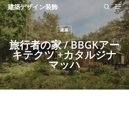
Menu
Skip
建築デザイン装飾
search
to
Close
main
Menu
建築
content
旅行者の家 / BBGKアー
キテクツ +カタルジナ
マッハ