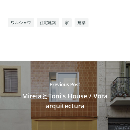
ワルシャワ
住宅建築
家
建築
Previous Post
MireiaとToni's House / Vora
arquitectura