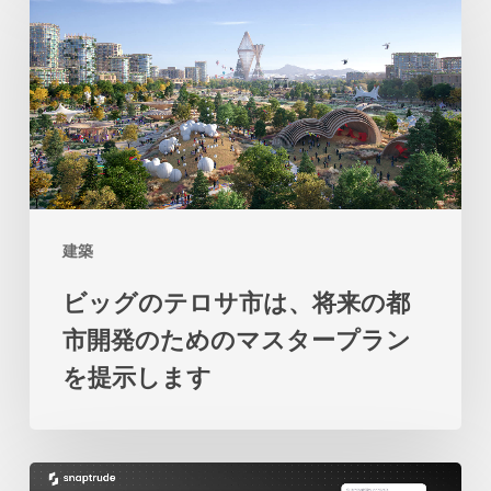
ッ
オ
グ
ン
の
は、
テ
土
ロ
地
サ
と
市
海
建築
は、
の
ビッグのテロサ市は、将来の都
将
関
市開発のためのマスタープラン
来
係
を提示します
の
の
都
再
市
考
2
開