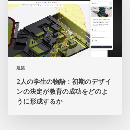
を
人
発
促
の
の
し
学
た
ま
生
め
す
の
の
物
マ
語：
ス
建築
初
タ
2人の学生の物語：初期のデザイ
期
ー
ンの決定が教育の成功をどのよ
の
プ
うに形成するか
デ
ラ
ザ
ン
イ
を