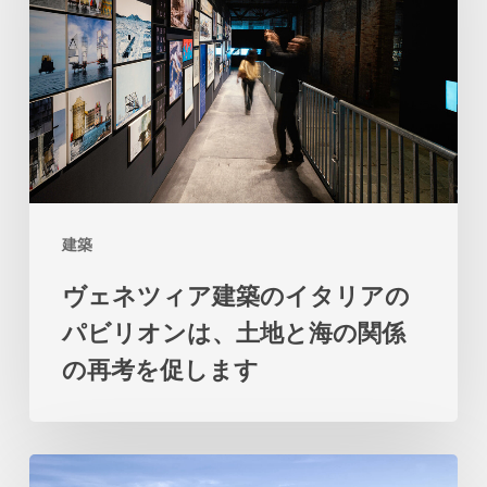
ツ
ィ
ア
建
築
の
イ
建築
タ
ヴェネツィア建築のイタリアの
リ
パビリオンは、土地と海の関係
ア
の再考を促します
の
パ
ビ
ビ
リ