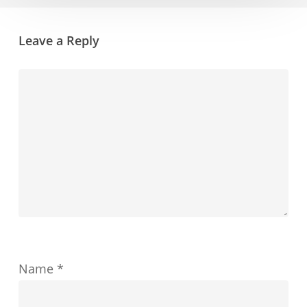
ン
提
の
示
Leave a Reply
決
し
定
ま
が
す
教
育
の
成
功
を
ど
Name
*
の
よ