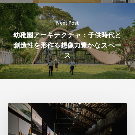
Next Post
幼稚園アーキテクチャ：子供時代と
創造性を形作る想像力豊かなスペー
ス
ヴ
ェ
ネ