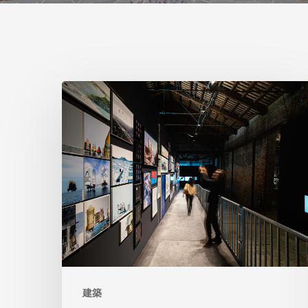
ヴ
ェ
ネ
ツ
ィ
ア
建
築
の
建築
イ