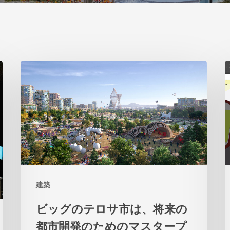
ビ
2
ッ
グ
の
テ
ロ
サ
建築
市
は、
ビッグのテロサ市は、将来の
将
都市開発のためのマスタープ