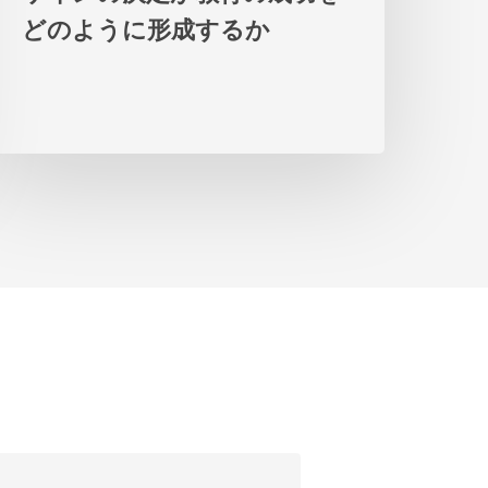
の
どのように形成するか
デ
ザ
イ
ン
の
決
定
が
教
育
の
成
功