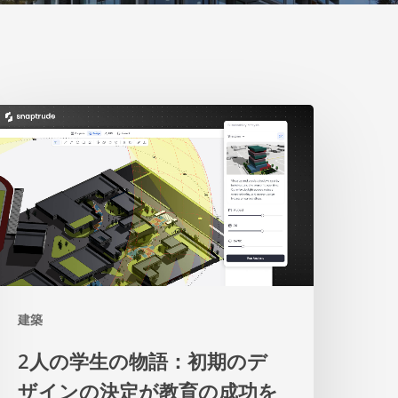
人
の
学
生
の
物
建築
語：
初
2人の学生の物語：初期のデ
期
ザインの決定が教育の成功を