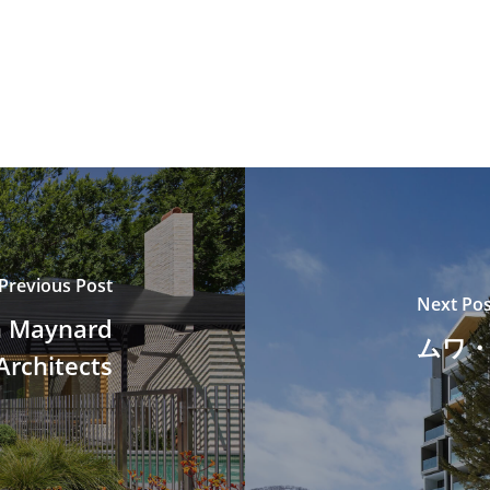
Previous Post
Next Pos
n Maynard
ムワ・
Architects