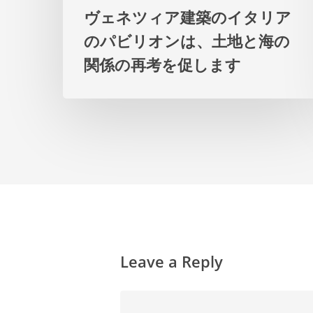
タ
ヴェネツィア建築のイタリア
リ
のパビリオンは、土地と海の
ア
関係の再考を促します
の
パ
ビ
リ
オ
ン
は、
土
Leave a Reply
地
と
海