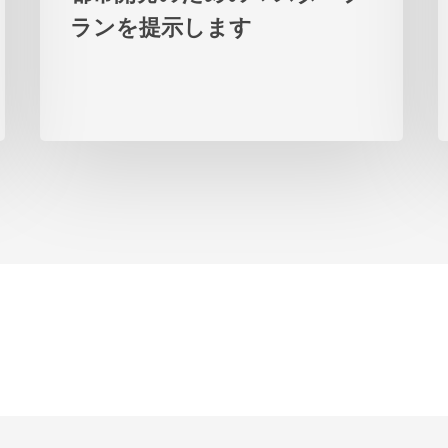
来
ランを提示します
の
都
市
開
発
の
た
め
の
マ
ス
タ
ー