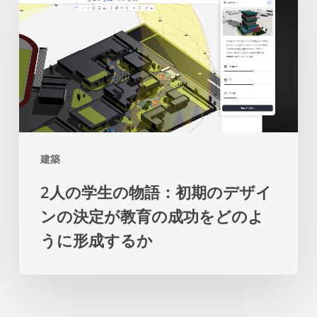
人
発
促
の
の
し
学
た
ま
生
め
す
の
の
物
マ
語：
ス
建築
初
タ
2人の学生の物語：初期のデザイ
期
ー
ンの決定が教育の成功をどのよ
の
プ
うに形成するか
デ
ラ
ザ
ン
イ
を
ン