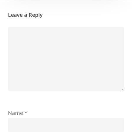
提
の
示
Leave a Reply
決
し
定
ま
が
す
教
育
の
成
功
を
ど
Name
*
の
よ