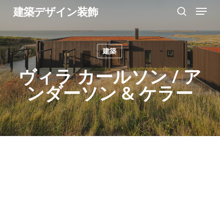
Menu
Skip
建築デザイン装飾
search
to
Close
main
Menu
建築
content
ヴィラ カールソン / ア
ンダーソン & ケラー