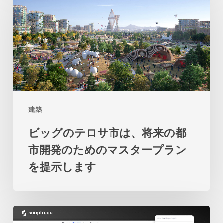
ッ
オ
グ
ン
の
は、
テ
土
ロ
地
サ
と
市
海
建築
は、
の
ビッグのテロサ市は、将来の都
将
関
市開発のためのマスタープラン
来
係
を提示します
の
の
都
再
市
考
2
開
を