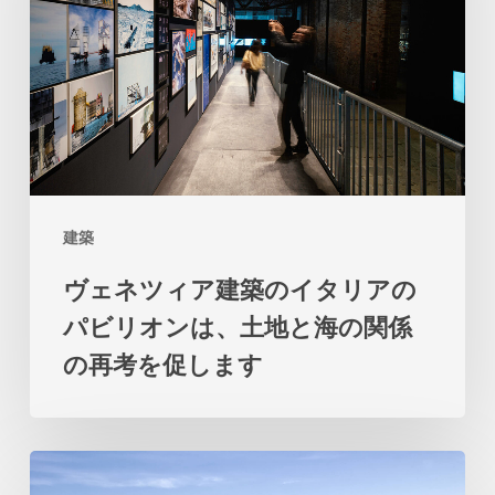
ィ
ア
建
築
の
イ
建築
タ
ヴェネツィア建築のイタリアの
リ
パビリオンは、土地と海の関係
ア
の再考を促します
の
パ
ビ
ビ
リ