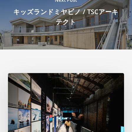
Next Post
キッズランドミヤビノ / TSCアーキ
テクト
ヴ
ェ
ネ
ツ
ィ
ア