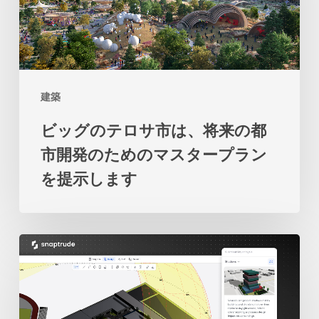
テ
土
ロ
地
サ
と
市
海
建築
は、
の
ビッグのテロサ市は、将来の都
将
関
市開発のためのマスタープラン
来
係
を提示します
の
の
都
再
市
考
2
開
を
人
発
促
の
の
し
学