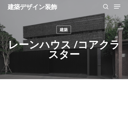
Menu
Skip
建築デザイン装飾
search
to
Close
main
Menu
建築
content
レーンハウス /コアクラ
スター