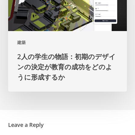
た
ま
生
め
す
の
の
物
マ
語：
ス
建築
初
タ
2人の学生の物語：初期のデザイ
期
ー
ンの決定が教育の成功をどのよ
の
プ
うに形成するか
デ
ラ
ザ
ン
イ
を
ン
提
の
示
Leave a Reply
決
し