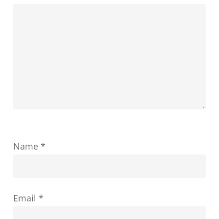
定
ま
が
す
教
育
の
成
功
を
ど
Name
*
の
よ
う
Email
*
に
形