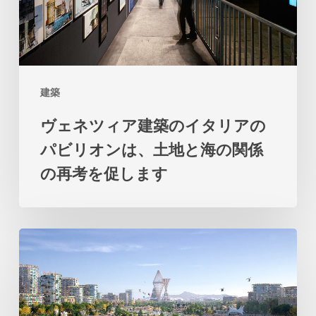
建
築
の
イ
建築
タ
ヴェネツィア建築のイタリアの
リ
パビリオンは、土地と海の関係
ア
の再考を促します
の
パ
ビ
ビ
リ
ッ
オ
グ
ン
の
は、