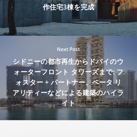
作住宅3棟を完成
Next Post
シドニーの都市再生からドバイのウ
ォーターフロント タワーズまで: フ
ォスター + パートナー、ベータ リ
アリティーなどによる建築のハイラ
イト