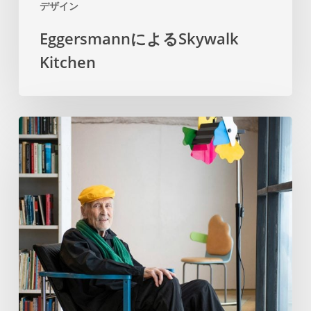
デザイン
EggersmannによるSkywalk
Kitchen
ポ
ス
ト
モ
ダ
ニ
ス
ト
フ