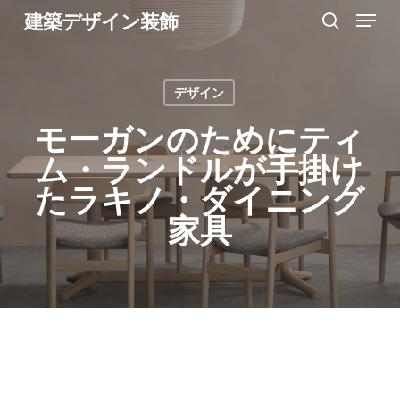
Menu
Skip
建築デザイン装飾
search
to
Close
main
Menu
デザイン
content
モーガンのためにティ
ム・ランドルが手掛け
たラキノ・ダイニング
家具