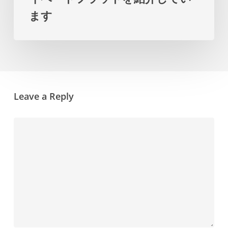
れ
ます
た
プ
ラ
イ
Leave a Reply
ベ
ー
ト
フ
ラ
ッ
ト
を