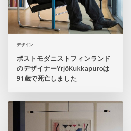
ィ
ン
ラ
ン
デザイン
ド
ポストモダニストフィンランド
の
のデザイナーYrjöKukkapuroは
デ
ザ
91歳で死亡しました
イ
ナ
Matssonmarnell
ー
は、
YrjöKukkapuro
珍
は