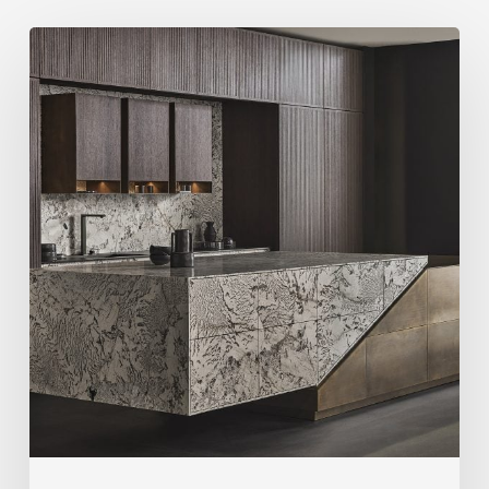
Eggersmann
に
よ
る
Skywalk
Kitchen