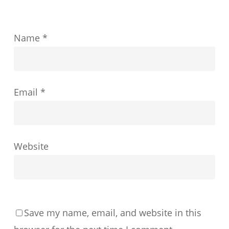
紹
介
し
Name
*
て
い
ま
Email
*
す
Website
Save my name, email, and website in this