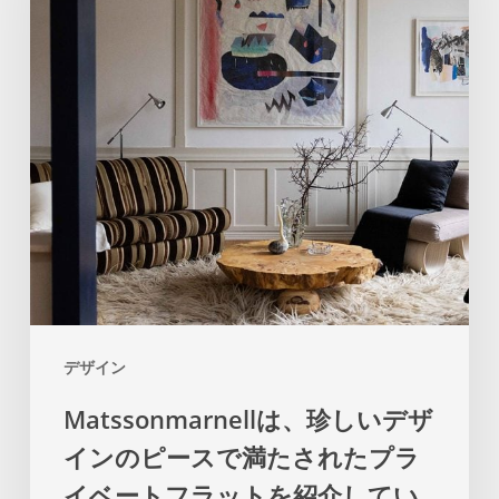
し
91
い
歳
デ
で
ザ
死
イ
亡
ン
し
の
ま
ピ
し
ー
た
ス
デザイン
で
Matssonmarnellは、珍しいデザ
満
インのピースで満たされたプラ
た
さ
イベートフラットを紹介してい