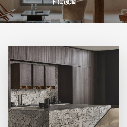
トに改装
Eggersmann
に
よ
る
Skywalk
Kitchen