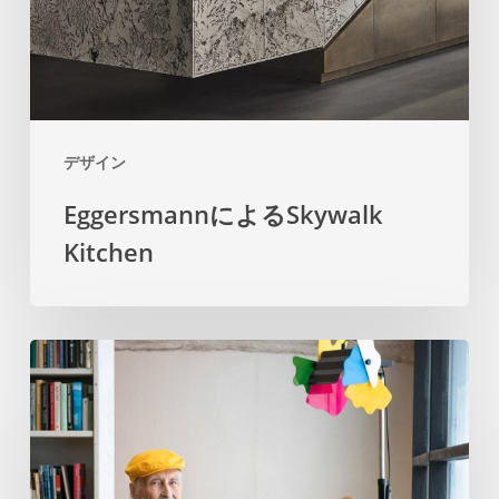
デザイン
EggersmannによるSkywalk
Kitchen
ポ
ス
ト
モ