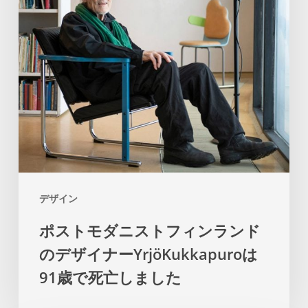
ダ
ニ
ス
ト
フ
ィ
ン
ラ
ン
デザイン
ド
ポストモダニストフィンランド
の
のデザイナーYrjöKukkapuroは
デ
ザ
91歳で死亡しました
イ