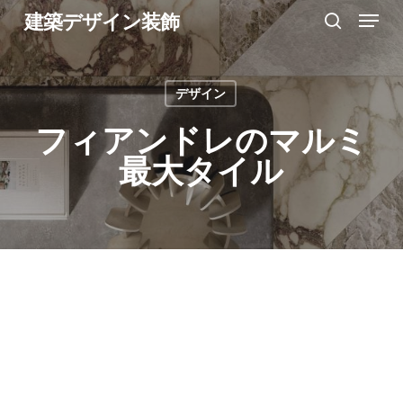
Menu
Skip
建築デザイン装飾
search
to
Close
main
Menu
デザイン
content
フィアンドレのマルミ
最大タイル