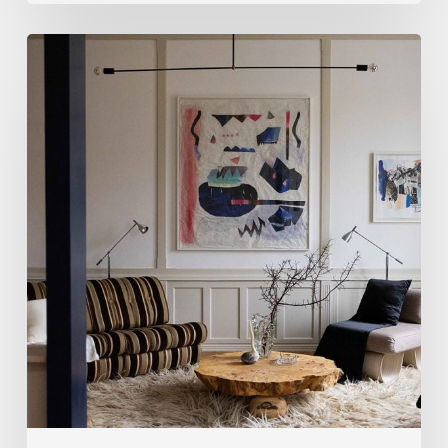
ナ
Matssonmarnell
ー
は、
YrjöKukkapuro
珍
は
し
91
い
歳
デ
で
ザ
死
イ
亡
ン
し
の
ま
ピ
し
ー
た
ス