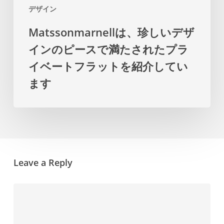
デザイン
で
Matssonmarnellは、珍しいデザ
満
インのピースで満たされたプラ
た
さ
イベートフラットを紹介してい
れ
ます
た
プ
ラ
イ
Leave a Reply
ベ
ー
ト
フ