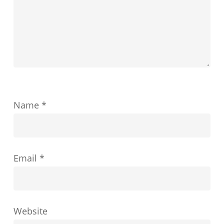
ラ
ッ
ト
を
紹
介
し
Name
*
て
い
ま
Email
*
す
Website