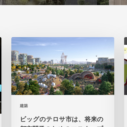
ビ
2
ッ
グ
の
テ
ロ
サ
建築
市
は、
ビッグのテロサ市は、将来の
将