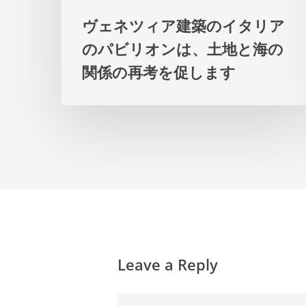
タ
ヴェネツィア建築のイタリア
リ
のパビリオンは、土地と海の
ア
関係の再考を促します
の
パ
ビ
リ
オ
ン
は、
土
Leave a Reply
地
と