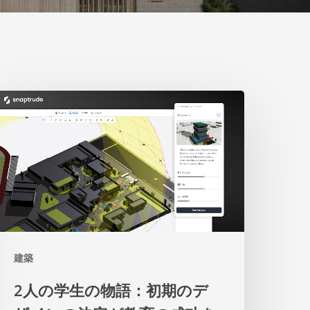
人
の
学
生
の
物
建築
語：
初
2人の学生の物語：初期のデ
期