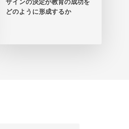
ザインの決定が教育の成功を
の
どのように形成するか
デ
ザ
イ
ン
の
決
定
が
教
育
の
成