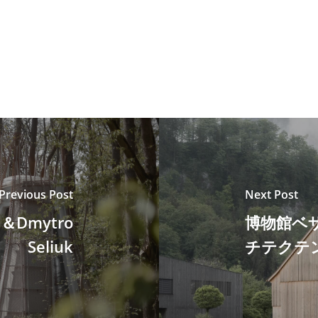
Previous Post
Next Post
n＆Dmytro
博物館ベ
Seliuk
チテクテ