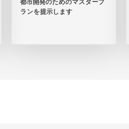
都市開発のためのマスタープ
来
ランを提示します
の
都
市
開
発
の
た
め
の
マ
ス
タ