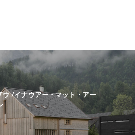
ザウ /イナウアー・マット・アー
ン