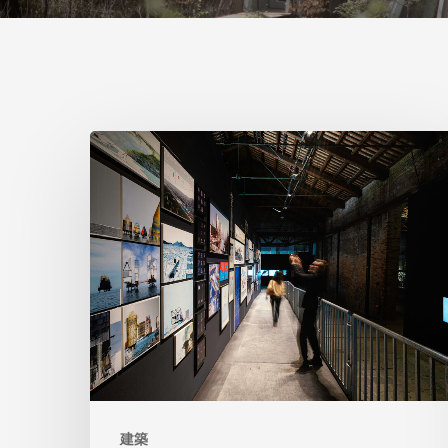
ヴ
ェ
ネ
ツ
ィ
ア
建
築
の
建築
イ