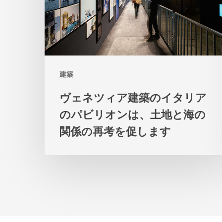
ア
建
築
の
建築
イ
タ
ヴェネツィア建築のイタリア
リ
のパビリオンは、土地と海の
ア
関係の再考を促します
の
パ
ビ
リ
オ