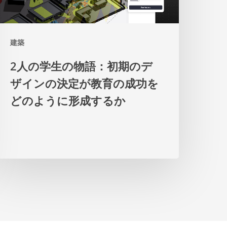
の
物
建築
語：
初
2人の学生の物語：初期のデ
期
ザインの決定が教育の成功を
の
どのように形成するか
デ
ザ
イ
ン
の
決
定