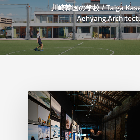
川崎韓国の学校 / Taiga Kasai
Aehyang Architect
ヴ
ェ
ネ
ツ
ィ