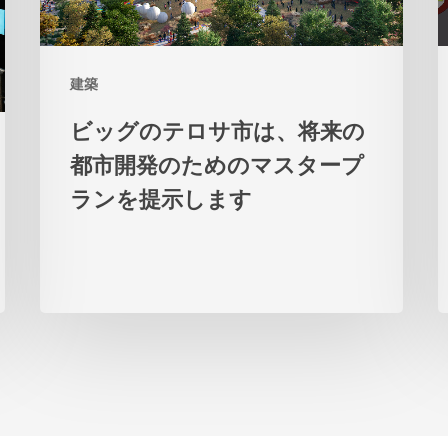
ロ
サ
建築
市
は、
ビッグのテロサ市は、将来の
将
都市開発のためのマスタープ
来
ランを提示します
の
都
市
開
発
の
た