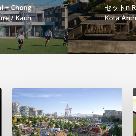
 + Chong
セットn Ris
ure / Kach
Kota Arch
ビ
2
ッ
グ
の
テ