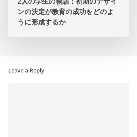
2人の学生の物語：初期のデザイ
期
ー
ンの決定が教育の成功をどのよ
の
プ
うに形成するか
デ
ラ
ザ
ン
イ
を
ン
提
の
示
Leave a Reply
決
し
定
ま
が
す
教
育
の
成