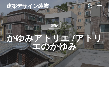
Menu
Skip
建築デザイン装飾
search
to
Close
main
Menu
建築
content
かゆみアトリエ /アトリ
エのかゆみ