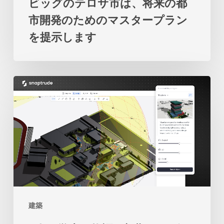
ビッグのテロサ市は、将来の都
将
関
市開発のためのマスタープラン
来
係
を提示します
の
の
都
再
市
考
2
開
を
人
発
促
の
の
し
学
た
ま
生
め
す
の
の
物
マ
語：
ス
建築
初
タ