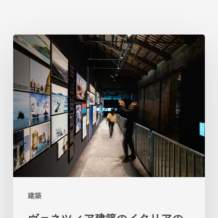
ヴ
ェ
ネ
ツ
ィ
ア
建
築
の
イ
建築
タ
ヴェネツィア建築のイタリアの