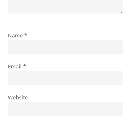
功
を
ど
Name
*
の
よ
う
Email
*
に
形
成
す
Website
る
か