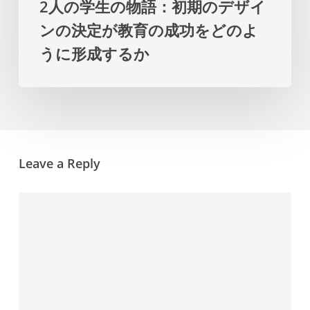
2人の学生の物語：初期のデザイ
期
ー
ンの決定が教育の成功をどのよ
の
プ
うに形成するか
デ
ラ
ザ
ン
イ
を
ン
提
の
示
Leave a Reply
決
し
定
ま
が
す
教
育
の
成