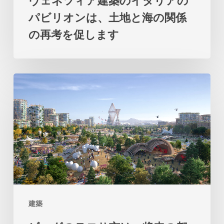
リ
パビリオンは、土地と海の関係
ア
の再考を促します
の
パ
ビ
ビ
リ
ッ
オ
グ
ン
の
は、
テ
土
ロ
地
サ
と
市
海
建築
は、
の