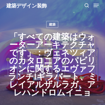
Menu
Skip
建築デザイン装飾
search
to
Close
main
Menu
建築
content
「すべての建築はウォ
ーターアーキテクチャ
です」：ヴェネツィア
のカタロニアのパビリ
オンに関するエヴァフ
ランチIギラバート、ミ
レイアルザルラガ、ア
レハンドロムイニョ