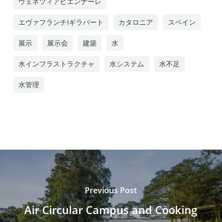
ヴェネツィアビエンナーレ
エヴァフランチIギラバート
カタロニア
スペイン
展示
展示会
建築
水
水インフラストラクチャ
水システム
水不足
水管理
Previous Post
Air Circular Campus and Cooking