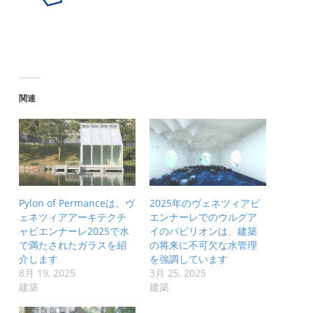
関連
Pylon of Permanceは、ヴ
2025年のヴェネツィアビ
ェネツィアアーキテクチ
エンナーレでのウルグア
ャビエンナーレ2025で水
イのパビリオンは、建築
で満たされたガラスを紹
の将来に不可欠な水管理
介します
を強調しています
8月 19, 2025
3月 25, 2025
建築
建築