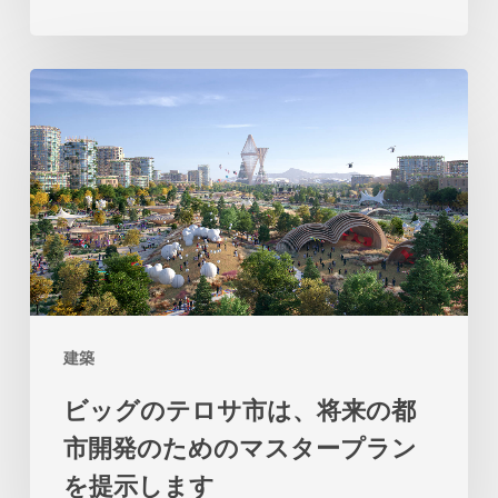
パ
ビ
ビ
リ
ッ
オ
グ
ン
の
は、
テ
土
ロ
地
サ
と
市
海
建築
は、
の
ビッグのテロサ市は、将来の都
将
関
市開発のためのマスタープラン
来
係
を提示します
の
の