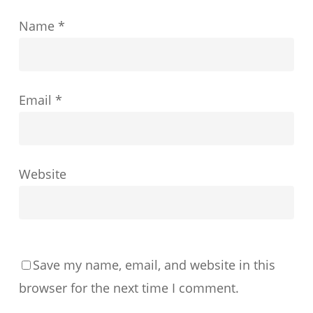
ど
Name
*
の
よ
う
Email
*
に
形
成
す
Website
る
か
Save my name, email, and website in this
browser for the next time I comment.