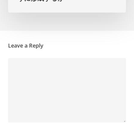
ラ
ザ
ン
イ
を
ン
提
の
示
Leave a Reply
決
し
定
ま
が
す
教
育
の
成
功
を