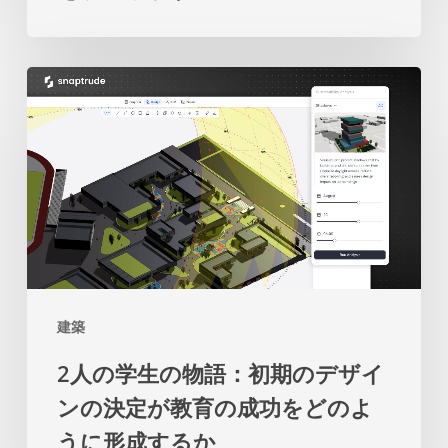
都
再
市
考
2
開
を
人
発
促
の
の
し
学
た
ま
生
め
す
の
の
物
マ
語：
ス
建築
初
タ
2人の学生の物語：初期のデザイ
期
ー
ンの決定が教育の成功をどのよ
の
プ
うに形成するか
デ